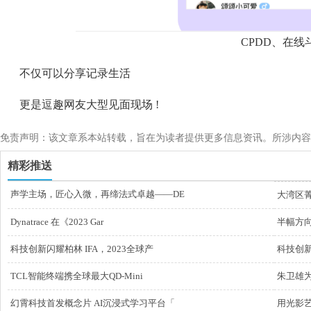
CPDD、在线
不仅可以分享记录生活
更是逗趣网友大型见面现场 !
免责声明：该文章系本站转载，旨在为读者提供更多信息资讯。所涉内容
精彩推送
声学主场，匠心入微，再缔法式卓越——DE
大湾区
Dynatrace 在《2023 Gar
半幅方向
科技创新闪耀柏林 IFA，2023全球产
科技创新
TCL智能终端携全球最大QD-Mini
朱卫雄
幻霄科技首发概念片 AI沉浸式学习平台「
用光影