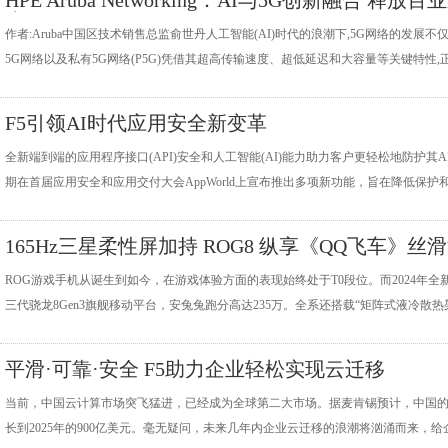
HPE Aruba Networking：AI与5G创新融合 释放百
生
作者:Aruba中国区技术销售总监俞世丹人工智能(AI)时代的浪潮下,5G网络的发
5G网络以及私有5G网络(P5G)凭借其超高传输速度、超低延迟和大容量等关键特性,正
F5引领AI时代应用安全新变革
全新端到端的应用程序接口(API)安全和人工智能(AI)能力助力客户更轻松地防护其AI驱动
期在首届应用安全和应用交付大会AppWorld上宣布推出多项新功能，旨在降低保护和.
165Hz三星柔性屏加持 ROG8 纵享《QQ飞车》丝
移！
ROG游戏手机从诞生到如今，在游戏体验方面的表现始终处于T0段位。而2024年
三代骁龙8Gen3旗舰移动平台，安兔兔跑分高达235万。全系还搭载“矩阵式液冷散热架构8.0
平滑·可靠·安全 F5助力企业轻松实现云迁移
当前，中国云计算市场突飞猛进，已经成为全球第二大市场。据麦肯锡预计，中国的公
长到2025年的900亿美元。毫无疑问，未来几年内企业云迁移的浪潮将汹涌而来，给企