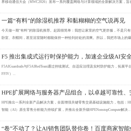
界移动通信大会（MWC2026）发布一系列覆盖网络与计算领域的全新解决方案，旨在
一篇“有料”的除湿机推荐 和黏糊糊的空气说再见
今天做一期“有料”的除湿机推荐。起因很简单：我想让家里的空气更舒服，不是只
卧室、衣帽间，甚至浴室随时都能保持一种恰到好处的清爽。所以，我把市场上的爆款
F5 推出集成式运行时保护能力，加速企业级AI安
化部署
F5AIGuardrails与F5AIRedTeam通过持续测试、自适应治理及实时防护能力，拓展平台能
FFIV）...
HPE扩展网络与服务器产品组合，以卓越可靠性、
性及AI洞察赋能现代零售体
HPE推出一系列全新产品解决方案，全面增强关键零售交易基础设施能力，包括：HPEAru
智能（AI）原生零售分析能力持续扩展，并推出全新升级HPENonstopCompute解决...
“卷”不动了？让AI销售团队替你卷！百度商家智能