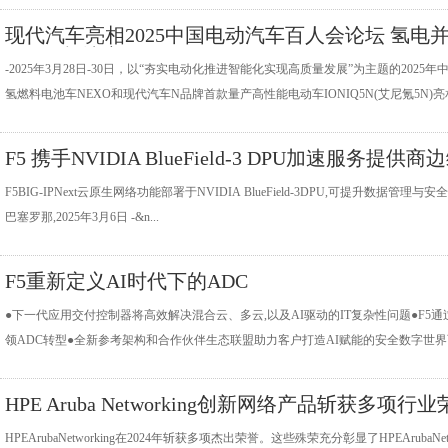
现代汽车亮相2025中国电动汽车百人会论坛 氢电
现“零碳”决心
-2025年3月28日-30日，以“夯实电动化推进智能化实现高质量发展”为主题的202
氢燃料电池车NEXO和现代汽车N品牌首款量产高性能电动车IONIQ5N(艾尼氪5N)亮相
F5 携手NVIDIA BlueField-3 DPU加速服务提供商
F5BIG-IPNext云原生网络功能部署于NVIDIA BlueField-3DPU,可提升数据管
巴塞罗那,2025年3月6日 -&n...
F5重新定义AI时代下的ADC
●下一代应用交付控制器将高效解决混合云、多云,以及AI驱动的IT复杂性问题●F
领ADC转型●全新参考架构和合作伙伴生态联盟助力客户打造AI赋能的安全数字世界西雅图,
HPE Aruba Networking创新网络产品斩获多项行
HPEArubaNetworking在2024年斩获多项杰出荣誉。这些殊荣充分彰显了HPEAru