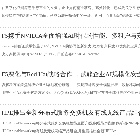
级片来了
在数字化浪潮席卷千行百业的今天，企业如何精准获客、高效转化，已成为关乎生
多停留在“被动响应”的层面，已成为增长瓶颈中的一环。近日，百度商家智能体正式发
F5携手NVIDIA全面增强AI时代的性能、多租户与
能力
Sesterce的验证成果彰显了F5与NVIDIA的协同创新实力,助力客户释放AI优先的应
决方案提供商F5(NASDAQ:FFIV),日前宣布F5BIG-IPNextfor...
F5深化与Red Hat战略合作 ，赋能企业AI规模化安
署
该解决方案聚焦解决企业AI落地核心难题——实现跨环境安全模型部署、数据移动可伸缩
用交付和API安全解决方案提供商F5(NASDAQ:FFIV),日前宣布与全球领先的企业开源
HPE推出全新分布式服务交换机及有线无线产品组
全面赋能AI与高性能计算需
HPEArubaNetworking将分布式服务交换机性能全面升级,实现能力翻倍休斯顿-2025
HPEArubaNetworking有线及无线网络产品组合,并重磅推出全新HPEAru...