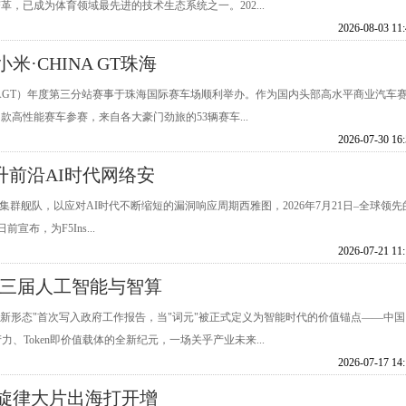
，已成为体育领域最先进的技术生态系统之一。202...
2026-08-03 11
·CHINA GT珠海
HINAGT）年度第三分站赛事于珠海国际赛车场顺利举办。作为国内头部高水平商业汽车
高性能赛车参赛，来自各大豪门劲旅的53辆赛车...
2026-07-30 16
升前沿AI时代网络安
-IP集群舰队，以应对AI时代不断缩短的漏洞响应周期西雅图，2026年7月21日–全球领先
宣布，为F5Ins...
2026-07-21 11
第三届人工智能与智算
济新形态"首次写入政府工作报告，当"词元"被正式定义为智能时代的价值锚点——中国
、Token即价值载体的全新纪元，一场关乎产业未来...
2026-07-17 14
旋律大片出海打开增