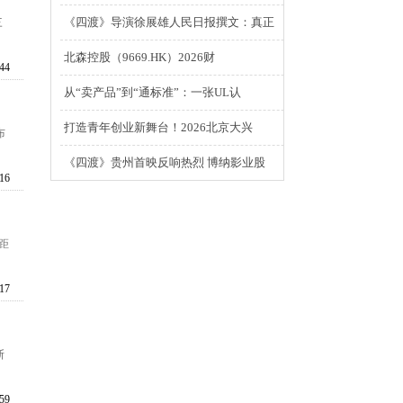
《四渡》导演徐展雄人民日报撰文：真正
三
北森控股（9669.HK）2026财
:44
从“卖产品”到“通标准”：一张UL认
打造青年创业新舞台！2026北京大兴
布
《四渡》贵州首映反响热烈 博纳影业股
:16
距
:17
斯
:59