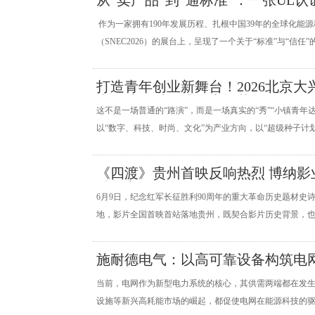
从“卖产品”到“通标准”：一张UL
作为一家拥有190年发展历程、扎根中国39年的全球化
（SNEC2026）的展台上，呈现了一个关于“标准”与“信任
打造青年创业新舞台！2026北京
青年达人秀正式开启招募
这不是一场普通的“路演”，而是一场真实的“秀”“小镇青年
以“数字、科技、时尚、文化”为产业方向，以“超级种子计划
《四渡》贵州首映反响热烈 博纳影
赋能宣发
6月9日，纪念红军长征胜利90周年的重大革命历史题材
地，影片全国首映首站落地贵州，既契合影片历史背景，也
施耐德电气：以高可靠设备构筑电
当前，电网作为新型电力系统的核心，其供需两端都在发生
设施等新兴高耗能市场的崛起，都促使电网在能源科技的驱