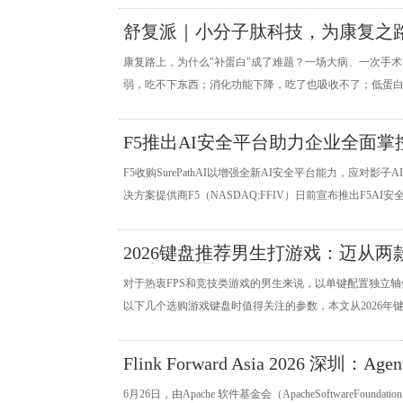
舒复派｜小分子肽科技，为康复之路
康复路上，为什么"补蛋白"成了难题？一场大病、一次手术
弱，吃不下东西；消化功能下降，吃了也吸收不了；低蛋白
F5推出AI安全平台助力企业全面掌
F5收购SurePathAI以增强全新AI安全平台能力，应对
决方案提供商F5（NASDAQ:FFIV）日前宣布推出F5AI安全平台（
2026键盘推荐男生打游戏：迈从
多功能配置
对于热衷FPS和竞技类游戏的男生来说，以单键配置独立
以下几个选购游戏键盘时值得关注的参数，本文从2026年
Flink Forward Asia 2026 深圳：Agent
6月26日，由Apache 软件基金会（ApacheSoftwareFoun