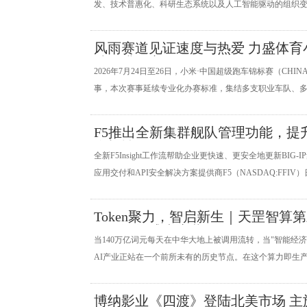
发、技术普惠化、科研生态系统以及人工智能驱动的组织变革
风雨赛道见证速度与热爱 力盛体育小米
站圆满收官
2026年7月24日至26日，小米·中国超级跑车锦标赛（C
事，本次赛事延续专业化办赛标准，集结多支职业车队、多款
F5推出全新集群舰队管理功能，提
全韧性
全新F5Insight工作流帮助企业更快速、更安全地更新BIG
应用交付和API安全解决方案提供商F5（NASDAQ:FFIV）日前
Token聚力，智启新生｜天罡智算
发展论坛盛大启幕
当140万亿词元每天在中华大地上被调用流转，当"智能经
AI产业正站在一个前所未有的历史节点。在这个算力即生产力
博纳影业《四渡》登陆北美市场 主