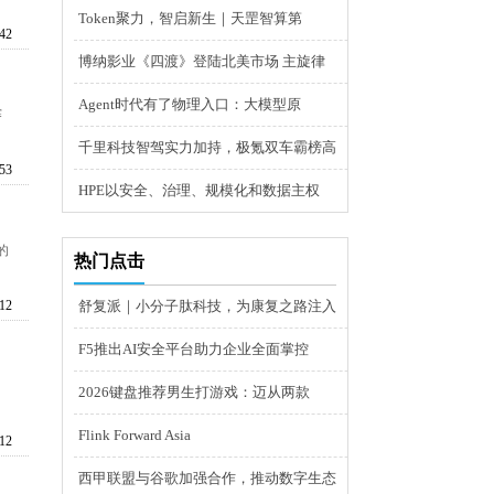
Token聚力，智启新生｜天罡智算第
:42
博纳影业《四渡》登陆北美市场 主旋律
Agent时代有了物理入口：大模型原
赛
千里科技智驾实力加持，极氪双车霸榜高
:53
HPE以安全、治理、规模化和数据主权
的
热门点击
:12
舒复派｜小分子肽科技，为康复之路注入
F5推出AI安全平台助力企业全面掌控
2026键盘推荐男生打游戏：迈从两款
Flink Forward Asia
:12
西甲联盟与谷歌加强合作，推动数字生态