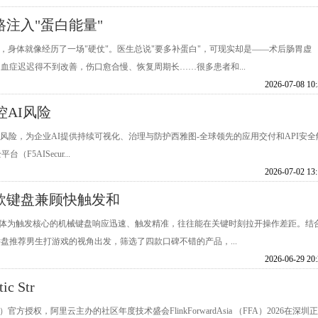
注入"蛋白能量"
，身体就像经历了一场"硬仗"。医生总说"要多补蛋白"，可现实却是——术后肠胃虚
血症迟迟得不到改善，伤口愈合慢、恢复周期长……很多患者和...
2026-07-08 10
控AI风险
影子AI风险，为企业AI提供持续可视化、治理与防护西雅图-全球领先的应用交付和API安全
F5AISecur...
2026-07-02 13
两款键盘兼顾快触发和
轴体为触发核心的机械键盘响应迅速、触发精准，往往能在关键时刻拉开操作差距。结
键盘推荐男生打游戏的视角出发，筛选了四款口碑不错的产品，...
2026-06-29 20
ic Str
dation）官方授权，阿里云主办的社区年度技术盛会FlinkForwardAsia （FFA）2026在深圳正