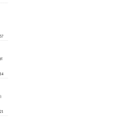
:57
解
:14
合
:21