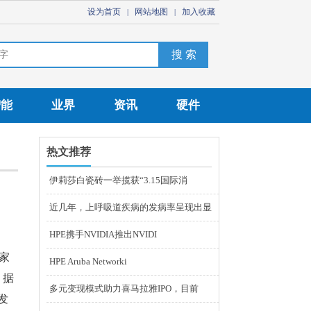
设为首页
网站地图
加入收藏
|
|
智能
业界
资讯
硬件
热文推荐
伊莉莎白瓷砖一举揽获“3.15国际消
近几年，上呼吸道疾病的发病率呈现出显
HPE携手NVIDIA推出NVIDI
家
HPE Aruba Networki
。据
多元变现模式助力喜马拉雅IPO，目前
发