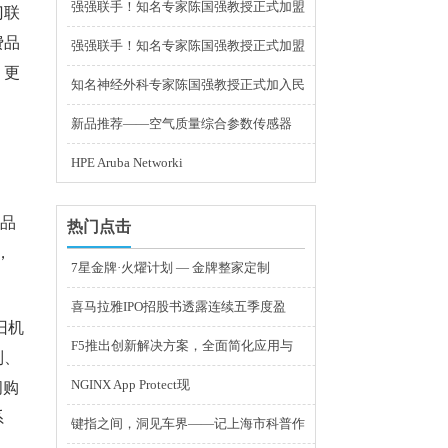
强强联手！知名专家陈国强教授正式加盟
门联
费品
强强联手！知名专家陈国强教授正式加盟
，更
知名神经外科专家陈国强教授正式加入民
新品推荐——空气质量综合参数传感器
HPE Aruba Networki
的品
热门点击
，
7星金牌·火燿计划 — 金牌整家定制
喜马拉雅IPO招股书透露连续五季度盈
旧机
F5推出创新解决方案，全面简化应用与
列、
NGINX App Protect现
间购
系
键指之间，洞见车界——记上海市科普作