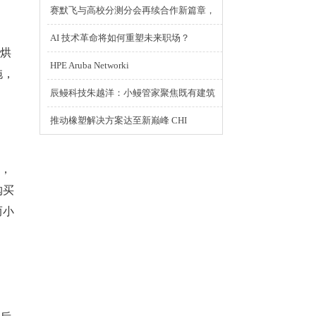
赛默飞与高校分测分会再续合作新篇章，
AI 技术革命将如何重塑未来职场？
烘
HPE Aruba Networki
拖，
辰鳗科技朱越洋：小鳗管家聚焦既有建筑
推动橡塑解决方案达至新巅峰 CHI
，
购买
而小