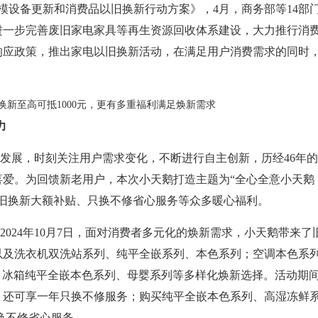
规模设备更新和消费品以旧换新行动方案》，4月，商务部等14部
进一步完善废旧家电家具等再生资源回收体系建设，大力推行消
响应政策，推出家电以旧换新活动，在满足用户消费需求的同时
力
发展，时刻关注用户需求变化，不断进行自主创新，历经46年
喜爱。为回馈新老用户，本次小天鹅打造主题为“全心全意小天鹅
旧换新大额补贴、只换不修省心服务等众多暖心福利。
024年10月7日，面对消费者多元化的焕新需求，小天鹅带来了
利以及洗衣机双洗站系列、纯平全嵌系列、本色系列；空调本色系
机；冰箱纯平全嵌本色系列、母婴系列等多样化焕新选择。活动期
，还可享一年只换不修服务；购买纯平全嵌本色系列、高湿冻鲜
换不修省心服务。