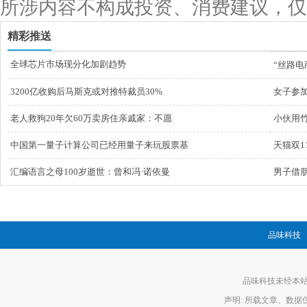
所涉内容不构成投资、消费建议，仅
精彩推送
全球芯片市场现分化加剧趋势
“丝路
3200亿收购后马斯克或对推特裁员30%
女子参
老人救狗20年欠60万卖房住亲戚家：不愿
小伙用竹
中国第一量子计算公司已经用量子来玩股票基
天猫双1
汇编语言之母100岁逝世：曾和冯·诺依曼
男子借
品味科技
品味科技未经本站允
声明: 所载文章、数