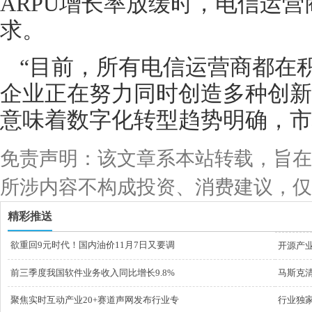
ARPU增长率放缓时，电信运
求。
“目前，所有电信运营商都在
企业正在努力同时创造多种创新
意味着数字化转型趋势明确，市
免责声明：该文章系本站转载，旨在
所涉内容不构成投资、消费建议，仅
精彩推送
欲重回9元时代！国内油价11月7日又要调
开源产业
前三季度我国软件业务收入同比增长9.8%
马斯克
聚焦实时互动产业20+赛道声网发布行业专
行业独